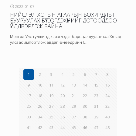
2022-01-07
НИЙСЛЭЛ ХОТЫН АГААРЫН БОХИРДЛЫГ
БУУРУУЛАХ БҮТЭЭГДЭХҮҮНИЙГ ДОТООДДОО
ҮЙЛДВЭРЛЭЖ БАЙНА
Монгол Улс түлшинд хэрэглэдэг барьцалдуулагчаа Хятад
улсаас импортлож авдаг. Өнөөдрийн
[…]
1
2
3
4
5
6
7
8
9
10
11
12
13
14
15
16
17
18
19
20
21
22
23
24
25
26
27
28
29
30
31
32
33
34
35
36
37
38
39
40
41
42
43
44
45
46
47
48