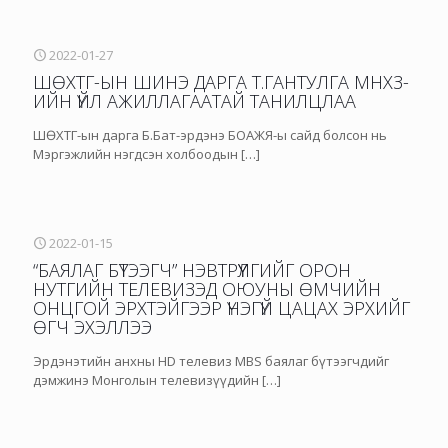
2022-01-27
ШӨХТГ-ЫН ШИНЭ ДАРГА Т.ГАНТУЛГА МНХЗ-
ИЙН ҮЙЛ АЖИЛЛАГААТАЙ ТАНИЛЦЛАА
ШӨХТГ-ын дарга Б.Бат-эрдэнэ БОАЖЯ-ы сайд болсон нь
Мэргэжлийн нэгдсэн холбоодын
[…]
2022-01-15
“БАЯЛАГ БҮТЭЭГЧ” НЭВТРҮҮЛГИЙГ ОРОН
НУТГИЙН ТЕЛЕВИЗЭД ОЮУНЫ ӨМЧИЙН
ОНЦГОЙ ЭРХТЭЙГЭЭР ҮНЭГҮЙ ЦАЦАХ ЭРХИЙГ
ӨГЧ ЭХЭЛЛЭЭ
Эрдэнэтийн анхны HD телевиз MBS баялаг бүтээгчдийг
дэмжинэ Монголын телевизүүдийн
[…]