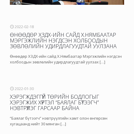
2022-02-18
ӨНӨӨДӨР ХЗДХ-ИЙН САЙД Х.НЯМБААТАР
МЭРГЭЖЛИЙН НЭГДСЭН ХОЛБООДЫН
ЗӨВЛӨЛИЙН УДИРДЛАГУУДТАЙ УУЛЗАНА
Өнөөдөр ХЗДХ-ийн сайд Х.Нямбаатар Мэргэжлийн нэгдсэн
холбоодын зөвлөлийн удирдлагуудтай уулзах
[…]
2022-01-30
ХЭРЭГЖДЭГГҮЙ ТӨРИЙН БОДЛОГЫГ
ХЭРЭГЖИХ ХҮРТЭЛ “БАЯЛАГ БҮТЭЭГЧ”
НЭВТРҮҮЛЭГ ГАРСААР БАЙНА
“Баялаг бүтээгч” нэвтрүүлгийн хамт олон өнгөрсөн
хугацаанд нийт 30 мянган
[…]