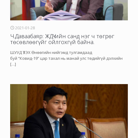
2021-01-28
Ч.Даваабаяр: ЖДҮ-ийн санд нэг ч төгрөг
төсөвлөөгүйг ойлгохгүй байна.
ШУУД ҮЗЭХ Өнөөгийн нийгэмд тулгамдаад
буй “Ковид-19” цар тахал нь манай улс төдийгүй дэлхийн
[…]