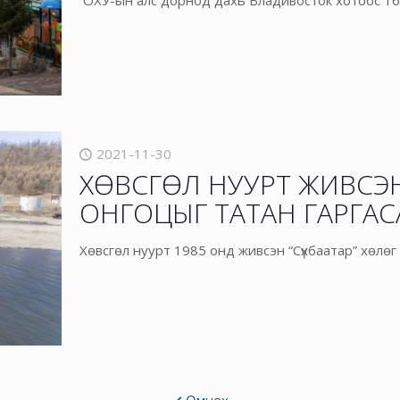
ОХУ-ын алс дорнод дахь Владивосток хотоос 1
2021-11-30
ХӨВСГӨЛ НУУРТ ЖИВСЭН 
ОНГОЦЫГ ТАТАН ГАРГАС
Хөвсгөл нуурт 1985 онд живсэн “Сүхбаатар” хөлөг