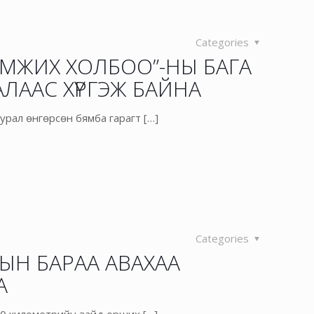
Categories
ЭМЖИХ ХОЛБОО”-НЫ БАГА
ЛААС ХҮРГЭЖ БАЙНА
хурал өнгөрсөн бямба гарагт
[…]
Categories
ЫН БАРАА АВАХАА
А