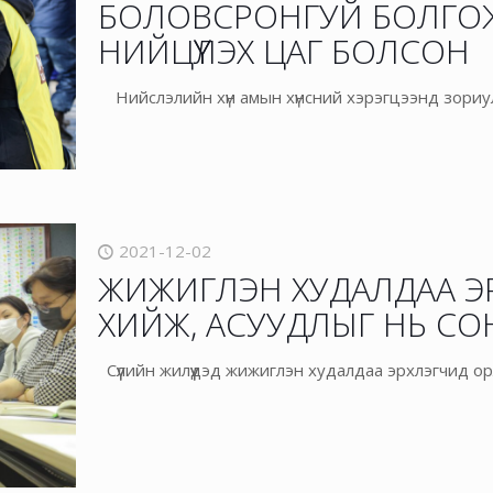
БОЛОВСРОНГУЙ БОЛГО
НИЙЦҮҮЛЭХ ЦАГ БОЛСОН
Нийслэлийн хүн амын хүнсний хэрэгцээнд зориул
2021-12-02
ЖИЖИГЛЭН ХУДАЛДАА Э
ХИЙЖ, АСУУДЛЫГ НЬ С
Сүүлийн жилүүдэд жижиглэн худалдаа эрхлэгчид о