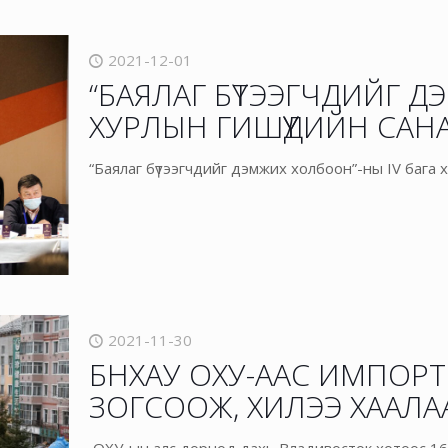
2021-12-01
“БАЯЛАГ БҮТЭЭГЧДИЙГ Д
ХУРЛЫН ГИШҮҮДИЙН САНА
“Баялаг бүтээгчдийг дэмжих холбоон”-ны IV бага 
2021-11-30
БНХАУ ОХУ-ААС ИМПОРТ
ЗОГСООЖ, ХИЛЭЭ ХААЛА