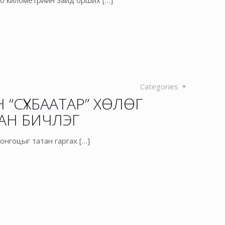
60 километрийн зайд орших
[…]
Categories
“СҮХБААТАР” ХӨЛӨГ
АН БИЧЛЭГ
 онгоцыг татан гаргах
[…]