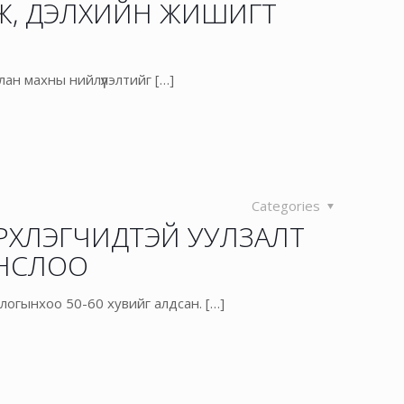
Ж, ДЭЛХИЙН ЖИШИГТ
ан махны нийлүүлэлтийг
[…]
Categories
РХЛЭГЧИДТЭЙ УУЛЗАЛТ
ОНСЛОО
рлогынхоо 50-60 хувийг алдсан.
[…]