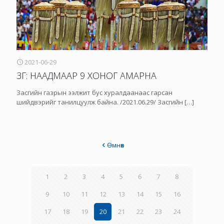
2021-06-29
ЗГ: НААДМААР 9 ХОНОГ АМАРНА
Засгийн газрын ээлжит бус хуралдаанаас гарсан
шийдвэрийг танилцуулж байна. /2021.06.29/ Засгийн
[…]
Өмнөх
1
2
3
4
5
6
7
8
9
10
11
12
13
14
15
16
17
18
19
20
21
22
23
24