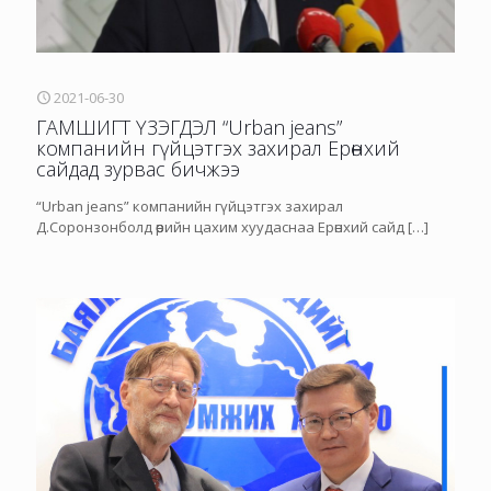
2021-06-30
ГАМШИГТ ҮЗЭГДЭЛ “Urban jeans”
компанийн гүйцэтгэх захирал Ерөнхий
сайдад зурвас бичжээ
“Urban jeans” компанийн гүйцэтгэх захирал
Д.Соронзонболд өөрийн цахим хуудаснаа Ерөнхий сайд
[…]