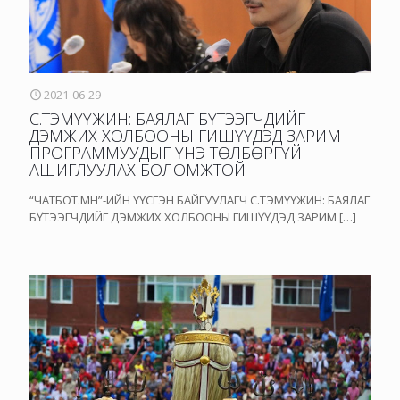
2021-06-29
С.ТЭМҮҮЖИН: БАЯЛАГ БҮТЭЭГЧДИЙГ
ДЭМЖИХ ХОЛБООНЫ ГИШҮҮДЭД ЗАРИМ
ПРОГРАММУУДЫГ ҮНЭ ТӨЛБӨРГҮЙ
АШИГЛУУЛАХ БОЛОМЖТОЙ
“ЧАТБОТ.МН”-ИЙН ҮҮСГЭН БАЙГУУЛАГЧ С.ТЭМҮҮЖИН: БАЯЛАГ
БҮТЭЭГЧДИЙГ ДЭМЖИХ ХОЛБООНЫ ГИШҮҮДЭД ЗАРИМ
[…]