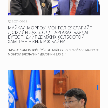
2021-06-29
МАЙКАЛ МОРРОУ: МОНГОЛ БЯСЛАГИЙГ
ДЭЛХИЙН ЗАХ ЗЭЭЛД ГАРГАХАД БАЯЛАГ
БҮТЭЭГЧДИЙГ ДЭМЖИХ ХОЛБООТОЙ
ХАМТРАН АЖИЛЛАЖ БАЙНА
“MACU” КОМПАНИЙН ҮҮСГЭН БАЙГУУЛАГЧ МАЙКАЛ МОРРОУ:
МОНГОЛ БЯСЛАГИЙГ ДЭЛХИЙН ЗАХ
[…]