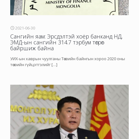
2021-06-30
Сангийн яам: Эрсдэлтэй хоёр банканд НД,
ЭМД-ын сангийн 314.7 тэрбум төгрөг
байршиж байна
УИХ-ын хаврын чуулганы Төсвийн байнгын хороо 2020 оны
төсвийн гүйцэтгэлийг
[…]