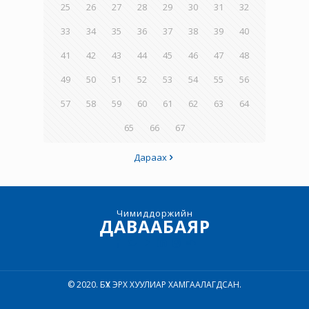
25
26
27
28
29
30
31
32
33
34
35
36
37
38
39
40
41
42
43
44
45
46
47
48
49
50
51
52
53
54
55
56
57
58
59
60
61
62
63
64
65
66
67
Дараах
Чимиддоржийн
ДАВААБАЯР
© 2020. БҮХ ЭРХ ХУУЛИАР ХАМГААЛАГДСАН.