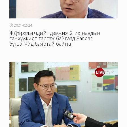
2021-02-24
ЖДҮ эрхлэгчдийг дэмжиж 2 их наядын
санхүүжилт гаргаж байгаад Баялаг
бүтээгчид баяртай байна