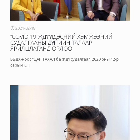
2021-02-18
“COVID 19 ЖДҮ” ҮНДЭСНИЙ ХЭМЖЭЭНИЙ
СУДАЛГААНЫ ДҮНГИЙН ТАЛААР
ЯРИЛЦЛАГАНД ОРЛОО
ББДХ-ноос “ЦАР ТАХАЛ ба ЖДҮ” судалгааг 2020 оны 12-р
сарын
[…]