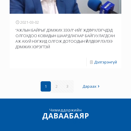
2021-03-02
“АЖЛЫН БАЙРЫГ ДЭМЖИХ ЗЭЭЛ”-ИЙГ ЖДҮ ЭРХЛЭГЧДЭД
ОЛГОХДОО КОВИДЫН ШААРДЛАГААР БАЙГУУЛАГДСАН
АЖ АХУЙ НЭГЖИД ОЛГОЖ ДОТООДЫН ҮЙЛДВЭРЛЭЛЭЭ
ДЭМЖИХ ХЭРЭГТЭЙ
Дэлгэрэнгүй
1
2
3
Дараах
Чимиддоржийн
ДАВААБАЯР