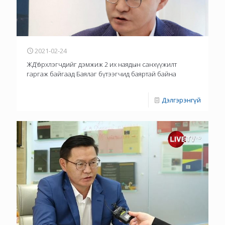
2021-02-24
ЖДҮ эрхлэгчдийг дэмжиж 2 их наядын санхүүжилт
гаргаж байгаад Баялаг бүтээгчид баяртай байна
Дэлгэрэнгүй