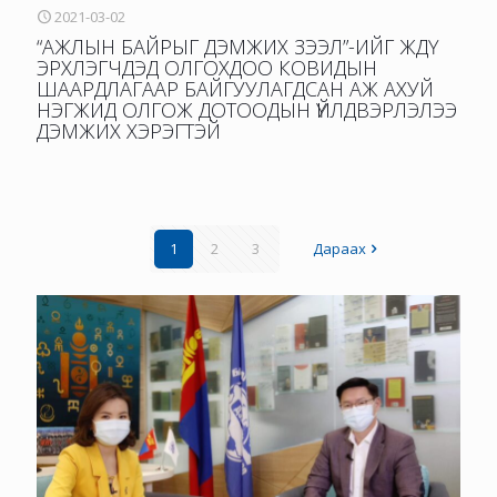
2021-03-02
“АЖЛЫН БАЙРЫГ ДЭМЖИХ ЗЭЭЛ”-ИЙГ ЖДҮ
ЭРХЛЭГЧДЭД ОЛГОХДОО КОВИДЫН
ШААРДЛАГААР БАЙГУУЛАГДСАН АЖ АХУЙ
НЭГЖИД ОЛГОЖ ДОТООДЫН ҮЙЛДВЭРЛЭЛЭЭ
ДЭМЖИХ ХЭРЭГТЭЙ
1
2
3
Дараах