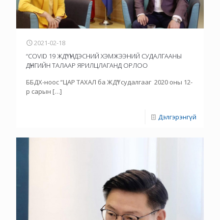
2021-02-18
“COVID 19 ЖДҮ” ҮНДЭСНИЙ ХЭМЖЭЭНИЙ СУДАЛГААНЫ
ДҮНГИЙН ТАЛААР ЯРИЛЦЛАГАНД ОРЛОО
ББДХ-ноос “ЦАР ТАХАЛ ба ЖДҮ” судалгааг 2020 оны 12-
р сарын
[…]
Дэлгэрэнгүй