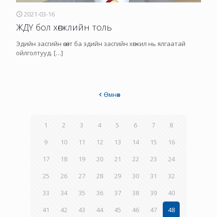
2021-03-16
ЖДҮ бол хөгжлийн толь
Эдийн засгийн өсөлт ба эдийн засгийн хөгжил нь ялгаатай
ойлголтууд.
[…]
Өмнөх
1
2
3
4
5
6
7
8
9
10
11
12
13
14
15
16
17
18
19
20
21
22
23
24
25
26
27
28
29
30
31
32
33
34
35
36
37
38
39
40
41
42
43
44
45
46
47
48