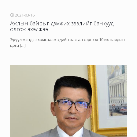
2021-03-16
Ажлын байрыг дэмжих зээлийг банкууд
олгож эхэлжээ
Эрүүл мэндээ хамгаалж эдийн засгаа сэргээх 10 их наядын
цогц
[…]