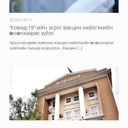
2021-03-17
“Ковид-19”-ийн эсрэг вакцин хийлгэхийн
өмнө анхаарах зүйлс
Эрүүл мэндийн яамнаас вакцин хийлгэхийн өмнө анхаарах
зүйлсийн талаар мэдээллээ. Вакцин
[…]