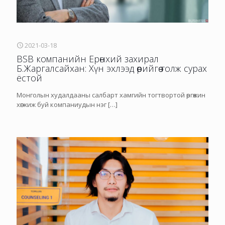
2021-03-18
BSB компанийн Ерөнхий захирал
Б.Жаргалсайхан: Хүн эхлээд өөрийгөө голж сурах
ёстой
Монголын худалдааны салбарт хамгийн тогтвортой өргөжин
хөгжиж буй компаниудын нэг
[…]