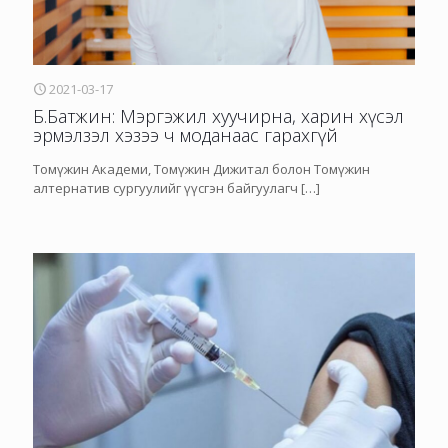
2021-03-17
Б.Батжин: Мэргэжил хуучирна, харин хүсэл
эрмэлзэл хэзээ ч моданаас гарахгүй
Томүжин Академи, Томүжин Дижитал болон Томүжин
алтернатив сургуулийг үүсгэн байгуулагч
[…]