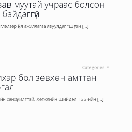
зав муутай учраас болсон
 байдаггүй
лэлээр үйл ажиллагаа явуулдаг “Шүтэн
[…]
Categories
ихэр бол зөвхөн амттан
ргал
йн санхүүжилттэй, Хөгжлийн Шийдэл ТББ-ийн
[…]