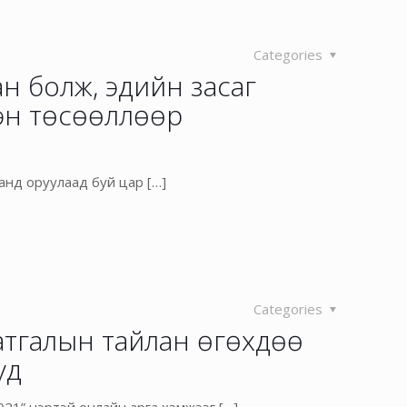
Categories
н болж, эдийн засаг
ээн төсөөллөөр
ханд оруулаад буй цар
[…]
Categories
тгалын тайлан өгөхдөө
уд