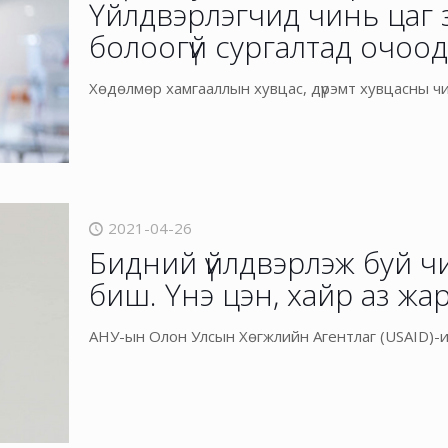
Үйлдвэрлэгчид чинь цаг 
болоогүй сургалтад очоод
Хөдөлмөр хамгааллын хувцас, дүрэмт хувцасны чиг
2021-04-26
Бидний үйлдвэрлэж буй ч
биш. Үнэ цэн, хайр аз жа
АНУ-ын Олон Улсын Хөгжлийн Агентлаг (USAID)-и