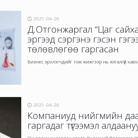
2021-04-26
Д.Отгонжаргал “Цаг сайха
эргээд сэргэнэ гэсэн гэг
төлөвлөгөө гаргасан
Бизнес эрхлэгчдийг том жижгээр нь ялгалгүй хав
2021-04-26
Компаниуд нийгмийн даа
гаргадаг түгээмэл алдаану