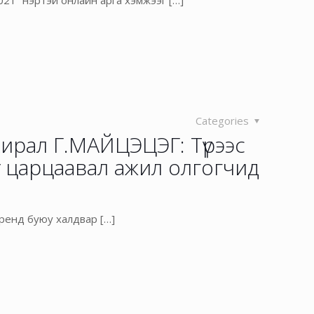
021” нэртэй онлайн арга хэмжээг
[…]
Categories
хирал Г.МАЙЦЭЦЭГ: Түрээс
г царцаавал ажил олгогчид
бренд буюу халдвар
[…]