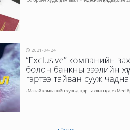
“Эх оронч худалдан авалт-Үндэсний үйлдвэрлэл 2
2021-04-24
“Exclusive” компанийн за
болон банкны зээлийн хүү
гэртээ тайван сууж чадна
-Манай компанийн хувьд цар тахлын үед exMed 