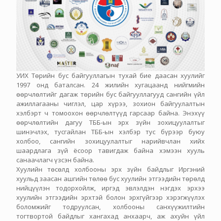
УИХ Төрийн бус байгууллагын тухай бие даасан хуулийг
1997 онд баталсан. 24 жилийн хугацаанд нийгмийн
өөрчлөлтийг дагаж төрийн бус байгууллагууд сангийн үйл
ажиллагааны чиглэл, цар хүрээ, зохион байгуулалтын
хэлбэрт ч томоохон өөрчлөлтүүд гарсаар байна. Энэхүү
өөрчлөлтийн дагуу ТББ-ын эрх зүйн зохицуулалтыг
шинэчлэх, тусгайлан ТББ-ын хэлбэр тус бүрээр буюу
холбоо, сангийн зохицуулалтыг нарийвчлан хийх
шаардлага зүй ёсоор тавигдаж байна хэмээн хууль
санаачлагч үзсэн байна.
Хуулийн төсөлд холбооны эрх зүйн байдлыг Иргэний
хуульд заасан ашгийн төлөө бус хуулийн этгээдийн төрөлд
нийцүүлэн тодорхойлж, иргэд эвлэлдэн нэгдэх эрхээ
хуулийн этгээдийн эрхтэй болон эрхгүйгээр хэрэгжүүлэх
боломжийг тодруулсан, холбооны санхүүжилтийн
тогтвортой байдлыг хангахад анхаарч, аж ахуйн үйл