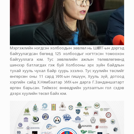
Мэргэжлийн нэгдсэн холбоодын зөвлөл нь ШӨХТГ-ын дэргэд
байгуулагдсан бөгөөд 125 холбоодыг нэгтгэсэн томоохон
байгууллага юм. Тус зөвлөлийн ажлын төлөвлөгөөнд
шинээр батлагдах гэж буй Холбооны эрх зүйн байдлын
тухай хууль чухал байр суурь эзэлнэ. Тус хуулийн төслийг
өнгөрсөн оны 11 сард УИХ-ын гишүүн, Хууль зүй, дотоод
хэргийн сайд Х.Нямбаатар УИХ-ын дарга Г.Занданшатарт
өргөн барьсан. Тиймээс өнөөдрийн уулзалтын гол сэдэв
дээрх хуулийн төсөл байх юм.