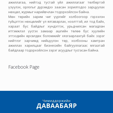
ажиллагаа, нийтэд тустай үйл ажиллагааг төлбөртэй
үзүүлэх, орлогыг дүрэмдээ заасан зорилгодоо зарцуулах
нөхцөл, журмыг нарийвчлан тодорхойлсон байна.
Мөн төрийн зарим чиг үүргийг холбоогоор гэрээлэн
гүйцэтгэх нөхцөлийг үл ялгаварлах, нээлттэй, ил тод байх,
хараат бус байдлыг хүндэтгэх, урьдчилсан магадлан
итгэмжлэл үүсгэх замаар ашгийн төлөө бус хуулийн
этгээдийн өрсөлдөх боломжийг хязгаарлахгүй байх зэрэг
нийтлэг зарчимд нийцүүлэн төр, холбооны хамтран
ажиллах харилцааг бизнесийн байгууллагаас ялгаатай
байдлаар тодорхойлсон зэрэг асуудлыг тусгасан байна.
Facebook Page
Чимиддоржийн
ДАВААБАЯР