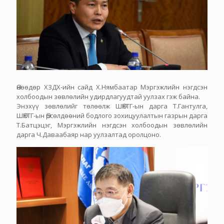
Өнөөдөр ХЗДХ-ийн сайд Х.Нямбаатар Мэргэжлийн нэгдсэн
холбоодын зөвлөлийн удирдлагуудтай уулзах гэж байна.
Энэхүү зөвлөлийг төлөөлж ШӨХТГ-ын дарга Т.Гантулга,
ШӨХТГ-ын Өрсөлдөөний бодлого зохицуулалтын газрын дарга
Т.Батцэцэг, Мэргэжлийн нэгдсэн холбоодын зөвлөлийн
дарга Ч.Даваабаяр нар уулзалтад оролцоно.