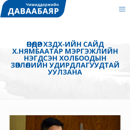
ӨНӨӨДӨР ХЗДХ-ИЙН САЙД
Х.НЯМБААТАР МЭРГЭЖЛИЙН
НЭГДСЭН ХОЛБООДЫН
ЗӨВЛӨЛИЙН УДИРДЛАГУУДТАЙ
УУЛЗАНА