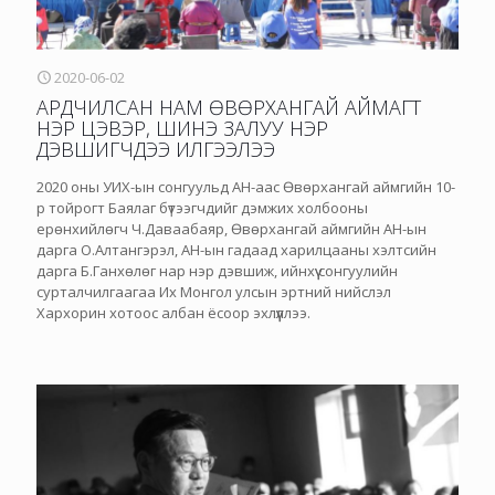
2020-06-02
АРДЧИЛСАН НАМ ӨВӨРХАНГАЙ АЙМАГТ
НЭР ЦЭВЭР, ШИНЭ ЗАЛУУ НЭР
ДЭВШИГЧДЭЭ ИЛГЭЭЛЭЭ
2020 оны УИХ-ын сонгуульд АН-аас Өвөрхангай аймгийн 10-
р тойрогт Баялаг бүтээгчдийг дэмжих холбооны
ерөнхийлөгч Ч.Даваабаяр, Өвөрхангай аймгийн АН-ын
дарга О.Алтангэрэл, АН-ын гадаад харилцааны хэлтсийн
дарга Б.Ганхөлөг нар нэр дэвшиж, ийнхүү сонгуулийн
сурталчилгаагаа Их Монгол улсын эртний нийслэл
Хархорин хотоос албан ёсоор эхлүүллээ.