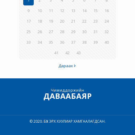
1
2
3
4
5
6
7
8
9
10
11
12
13
14
15
16
17
18
19
20
21
22
23
24
25
26
27
28
29
30
31
32
33
34
35
36
37
38
39
40
41
42
43
Дараах
Чимиддоржийн
ДАВААБАЯР
© 2020. БҮХ ЭРХ ХУУЛИАР ХАМГААЛАГДСАН.