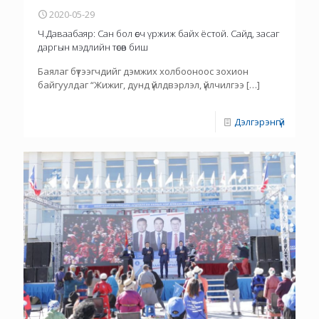
2020-05-29
Ч.Даваабаяр: Сан бол өсч үржиж байх ёстой. Сайд, засаг
даргын мэдлийн төсөв биш
Баялаг бүтээгчдийг дэмжих холбооноос зохион
байгуулдаг “Жижиг, дунд үйлдвэрлэл, үйлчилгээ
[…]
Дэлгэрэнгүй