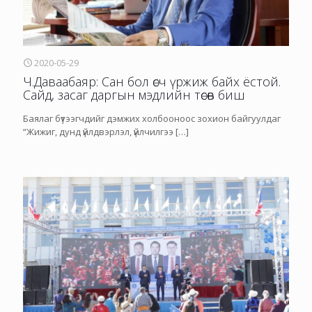
2020-05-29
Ч.Даваабаяр: Сан бол өсч үржиж байх ёстой.
Сайд, засаг даргын мэдлийн төсөв биш
Баялаг бүтээгчдийг дэмжих холбооноос зохион байгуулдаг
“Жижиг, дунд үйлдвэрлэл, үйлчилгээ
[…]