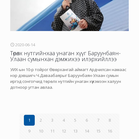
2020-06-14
Төрөлх нутгийнхаа унаган хүүг Баруунбаян-
Улаан сумынхан дэмжихээ илэрхийллээ
УИХ-ын 10-р тойрог Өвөрхангай аймагт Ардчилсан намаас
нэр дэвшигч Ч.Даваабаярыг Баруунбаян-Улаан сумын
иргэд сонгогчид төрөлх нутгийн унаган хүү хэмээн халуун
дотноор угтан авлаа.
1
2
3
4
5
6
7
8
9
10
11
12
13
14
15
16