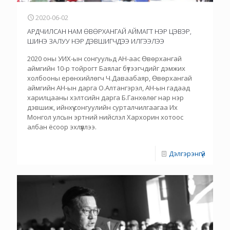
2020-06-02
АРДЧИЛСАН НАМ ӨВӨРХАНГАЙ АЙМАГТ НЭР ЦЭВЭР,
ШИНЭ ЗАЛУУ НЭР ДЭВШИГЧДЭЭ ИЛГЭЭЛЭЭ
2020 оны УИХ-ын сонгуульд АН-аас Өвөрхангай
аймгийн 10-р тойрогт Баялаг бүтээгчдийг дэмжих
холбооны ерөнхийлөгч Ч.Даваабаяр, Өвөрхангай
аймгийн АН-ын дарга О.Алтангэрэл, АН-ын гадаад
харилцааны хэлтсийн дарга Б.Ганхөлөг нар нэр
дэвшиж, ийнхүү сонгуулийн сурталчилгаагаа Их
Монгол улсын эртний нийслэл Хархорин хотоос
албан ёсоор эхлүүллээ.
Дэлгэрэнгүй