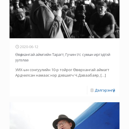
2020-06-12
Өвөрхангай аймгийн Тарагт, Гучин-Ус сумын иргэдтэй
уулзлаа
УИХ-ын сонгуулийн 10-р тойрог Өвөрхангай аймагт
Ардчилсан намаас нэр дэвшигч Ч.Даваабаяр,
[…]
Дэлгэрэнгүй