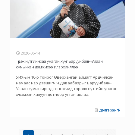
2020-06-14
Төрөлх нутгийнхаа унаган хүүг Баруунбаян-Улаан
сумынхан дэмжихээ илэрхийллээ
УИХ-ын 10-р тойрог Өвөрхангай аймагт Ардчилсан
намаас нэр дэвшигч Ч.Даваабаярыг Баруунбаян-
Улаан сумын иргэд сонгогчид төрөлх нутгийн унаган
хүү хэмээн халуун дотноор угтан авлаа.
Дэлгэрэнгүй