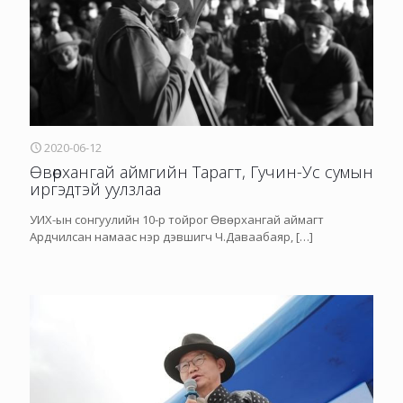
2020-06-12
Өвөрхангай аймгийн Тарагт, Гучин-Ус сумын
иргэдтэй уулзлаа
УИХ-ын сонгуулийн 10-р тойрог Өвөрхангай аймагт
Ардчилсан намаас нэр дэвшигч Ч.Даваабаяр,
[…]