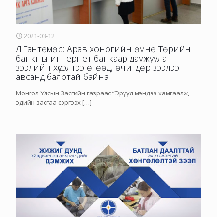
2021-03-12
Д.Гантөмөр: Арав хоногийн өмнө Төрийн
банкны интернет банкаар дамжуулан
зээлийн хүсэлтээ өгөөд, өчигдөр зээлээ
авсанд баяртай байна
Монгол Улсын Засгийн газраас “Эрүүл мэндээ хамгаалж,
эдийн засгаа сэргээх
[…]