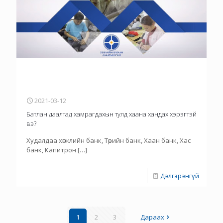
2021-03-12
Батлан даалтад хамрагдахын тулд хаана хандах хэрэгтэй
вэ?
Худалдаа хөгжлийн банк, Төрийн банк, Хаан банк, Хас
банк, Капитрон
[…]
Дэлгэрэнгүй
1
2
3
Дараах