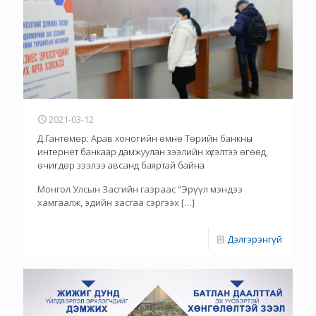
2021-03-12
Д.Гантөмөр: Арав хоногийн өмнө Төрийн банкны
интернет банкаар дамжуулан зээлийн хүсэлтээ өгөөд,
өчигдөр зээлээ авсанд баяртай байна
Монгол Улсын Засгийн газраас “Эрүүл мэндээ
хамгаалж, эдийн засгаа сэргээх
[…]
Дэлгэрэнгүй