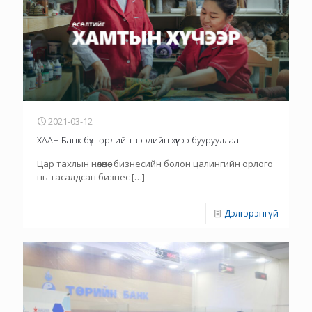
2021-03-12
ХААН Банк бүх төрлийн зээлийн хүүгээ буурууллаа
Цар тахлын нөлөөнөөс бизнесийн болон цалингийн орлого
нь тасалдсан бизнес
[…]
Дэлгэрэнгүй