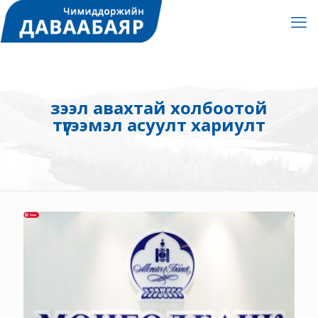
зээл авахтай холбоотой
түгээмэл асуулт хариулт