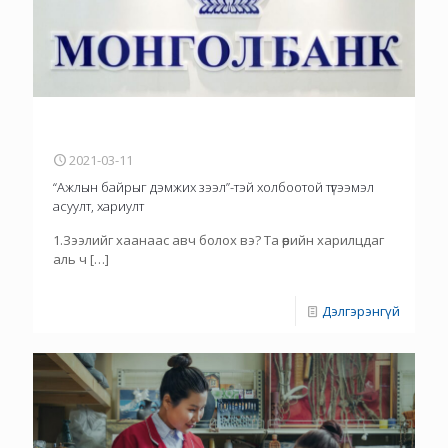
2021-03-11
“Ажлын байрыг дэмжих зээл”-тэй холбоотой түгээмэл
асуулт, хариулт
1.Зээлийг хаанаас авч болох вэ? Та өөрийн харилцдаг
аль ч
[…]
Дэлгэрэнгүй