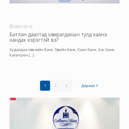
2021-03-12
Батлан даалтад хамрагдахын тулд хаана
хандах хэрэгтэй вэ?
Худалдаа хөгжлийн банк, Төрийн банк, Хаан банк, Хас банк,
Капитрон
[…]
1
2
3
Дараах