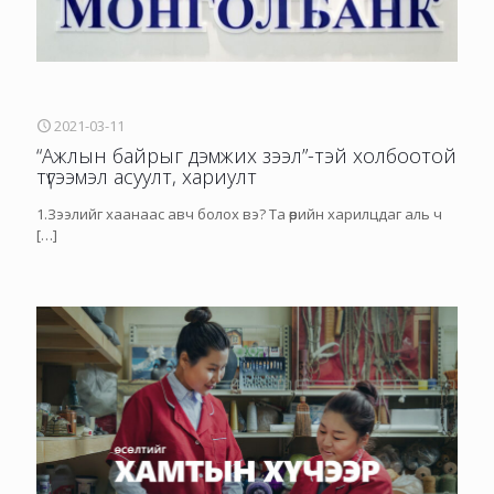
2021-03-11
“Ажлын байрыг дэмжих зээл”-тэй холбоотой
түгээмэл асуулт, хариулт
1.Зээлийг хаанаас авч болох вэ? Та өөрийн харилцдаг аль ч
[…]