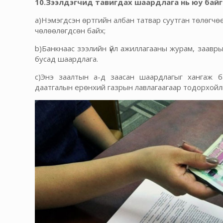
10.Зээлдэгчид тавигдах шаардлага нь юу байг
a)Нэмэгдсэн өртгийн албан татвар суутган төлөгчөөр
чөлөөлөгдсөн байх;
b)Банкнаас зээлийн үйл ажиллагааны журам, зааврын
бусад шаардлага.
c)Энэ заалтын а-д заасан шаардлагыг хангаж б
даатгалын ерөнхий газрын лавлагаагаар тодорхойл