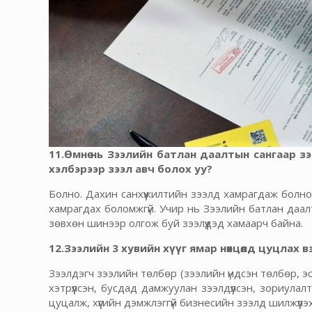
11.Өмнө нь Зээлийн батлан даалтын сангаар зэ
хэлбэрээр зээл авч болох уу?
Болно. Дахин санхүүжилтийн зээлд хамрагдаж болно
хамрагдах боломжгүй. Учир нь Зээлийн батлан даал
зөвхөн шинээр олгож буй зээлүүдэд хамаарч байна.
12.Зээлийн 3 хувийн хүүг ямар нөхцөлд цуцлах в
Зээлдэгч зээлийн төлбөр (зээлийн үндсэн төлбөр, эсв
хэтрүүлсэн, бусдад дамжуулан зээлдүүлсэн, зориула
цуцалж, хүүгийн дэмжлэггүй бизнесийн зээлд шилжүүл