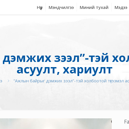
Нүүр
Мэндчилгээ
Миний тухай
Мэдээ
дэмжих зээл”-тэй хол
асуулт, хариулт
э
“Ажлын байрыг дэмжих зээл”-тэй холбоотой түгээмэл ас
F