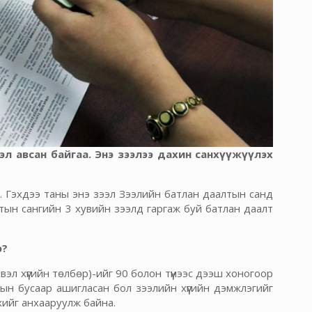
эл авсан байгаа. Энэ зээлээ дахин санхүүжүүлэх
. Гэхдээ таны энэ зээл Зээлийн батлан даалтын санд
тын сангийн 3 хувийн зээлд гаргаж буй батлан даалт
э?
эл хүүгийн төлбөр)-ийг 90 болон түүнээс дээш хоногоор
лтын бусаар ашигласан бол зээлийн хүүгийн дэмжлэгийг
эхийг анхааруулж байна.