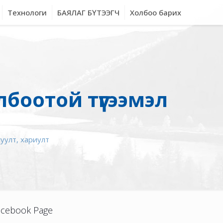
Технологи
БАЯЛАГ БҮТЭЭГЧ
Холбоо барих
боотой түгээмэл
уулт, хариулт
acebook Page