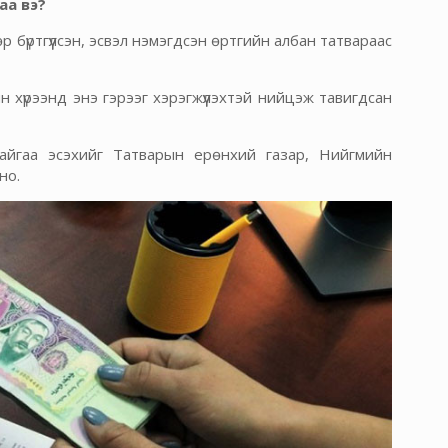
аа вэ?
 бүртгүүлсэн, эсвэл нэмэгдсэн өртгийн албан татвараас
 хүрээнд энэ гэрээг хэрэгжүүлэхтэй нийцэж тавигдсан
айгаа эсэхийг Татварын ерөнхий газар, Нийгмийн
но.