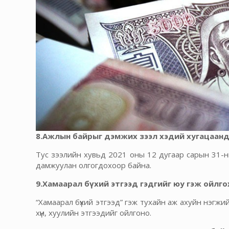
8.Ажлын байрыг дэмжих зээл хэдий хугацаанд
Тус зээлийн хувьд 2021 оны 12 дугаар сарын 31-
дамжуулан олгогдохоор байна.
9.Хамаарал бүхий этгээд гэдгийг юу гэж ойлго
“Хамаарал бүхий этгээд” гэж тухайн аж ахуйн нэгжи
хүн, хуулийн этгээдийг ойлгоно.