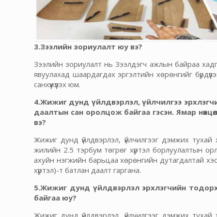
3.Зээлийн зориулалт юу вэ?
Зээлийн зориулалт нь Зээлдэгч ажлын байраа хадга
явуулахад шаардагдах эргэлтийн хөрөнгийг бүрдүүл
санхүүжүүлэх юм.
4.Жижиг дунд үйлдвэрлэл, үйлчилгээ эрхлэгчий
даалтын сан оролцож байгаа гэсэн. Ямар нөхцө
вэ?
Жижиг дунд үйлдвэрлэл, үйлчилгээг дэмжих тухай 
жилийн 2.5 тэрбум төгрөг хүртэл борлуулалтын орл
ахуйн нэгжийн барьцаа хөрөнгийн дутагдалтай хэсэг
хүртэл)-т батлан даалт гаргана.
5.Жижиг дунд үйлдвэрлэл эрхлэгчийн тодорхо
байгаа юу?
Жижиг дунд үйлдвэрлэл, үйлчилгээг дэмжих тухай 