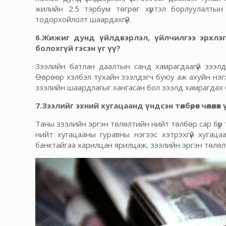
жилийн 2.5 тэрбум төгрөг хүртэл борлуулалтын
тодорхойлолт шаардахгүй.
6.Жижиг дунд үйлдвэрлэл, үйлчилгээ эрхлэ
болохгүй гэсэн үг үү?
Зээлийн батлан даалтын санд хамрагдаагүй зээлд
Өөрөөр хэлбэл тухайн зээлдэгч буюу аж ахуйн нэ
зээлийн шаардлагыг хангасан бол зээлд хамрагдах
7.Зээлийг эхний хугацаанд үндсэн төлбөрөөс чөлөөлөх 
Таны зээлийн эргэн төлөлтийн нийт төлбөр сар бүр 
нийт хугацааны гуравны нэгээс хэтрэхгүй хугаца
банктайгаа харилцан ярилцаж, зээлийн эргэн төлөл