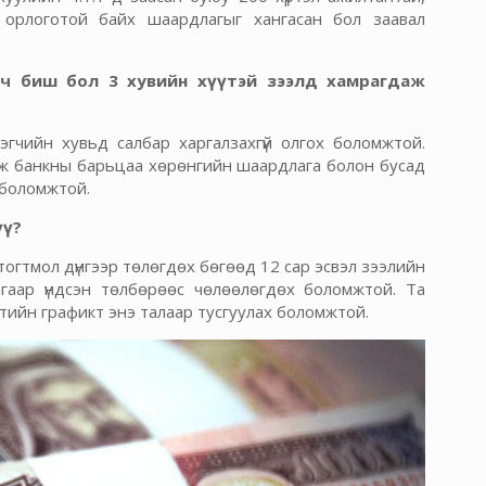
 орлоготой байх шаардлагыг хангасан бол заавал
гч биш бол 3 хувийн хүүтэй зээлд хамрагдаж
эгчийн хувьд салбар харгалзахгүй олгох боломжтой.
гж банкны барьцаа хөрөнгийн шаардлага болон бусад
 боломжтой.
үү?
тогтмол дүнгээр төлөгдөх бөгөөд 12 сар эсвэл зээлийн
агаар үндсэн төлбөрөөс чөлөөлөгдөх боломжтой. Та
тийн графикт энэ талаар тусгуулах боломжтой.