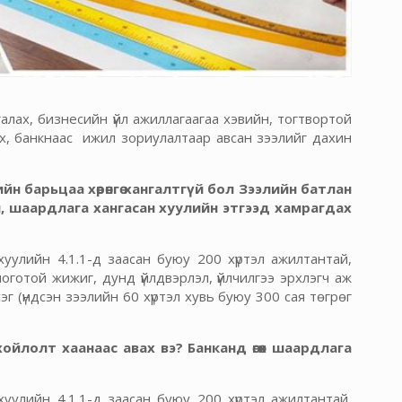
лах, бизнесийн үйл ажиллагаагаа хэвийн, тогтвортой
эх, банкнаас ижил зориулалтаар авсан зээлийг дахин
н барьцаа хөрөнгө хангалтгүй бол Зээлийн батлан
л, шаардлага хангасан хуулийн этгээд хамрагдах
хуулийн 4.1.1-д заасан буюу 200 хүртэл ажилтантай,
оготой жижиг, дунд үйлдвэрлэл, үйлчилгээ эрхлэгч аж
 (үндсэн зээлийн 60 хүртэл хувь буюу 300 сая төгрөг
йлолт хаанаас авах вэ? Банканд өгөх шаардлага
хуулийн 4.1.1-д заасан буюу 200 хүртэл ажилтантай,