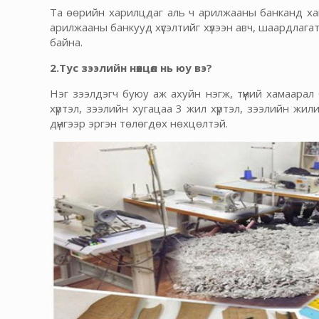
Та өөрийн харилцдаг аль ч арилжааны банканд хан
арилжааны банкууд хүсэлтийг хүлээн авч, шаардлагат
байна.
2.Тус зээлийн нөхцөл нь юу вэ?
Нэг зээлдэгч буюу аж ахуйн нэгж, түүний хамаарал
хүртэл, зээлийн хугацаа 3 жил хүртэл, зээлийн жили
дүнгээр эргэн төлөгдөх нөхцөлтэй.