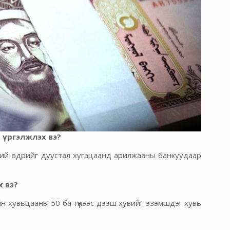
 үргэлжлэх вэ?
ний өдрийг дуустал хугацаанд арилжааны банкуудаар
х вэ?
йн хувьцааны 50 ба түүнээс дээш хувийг эзэмшдэг хувь