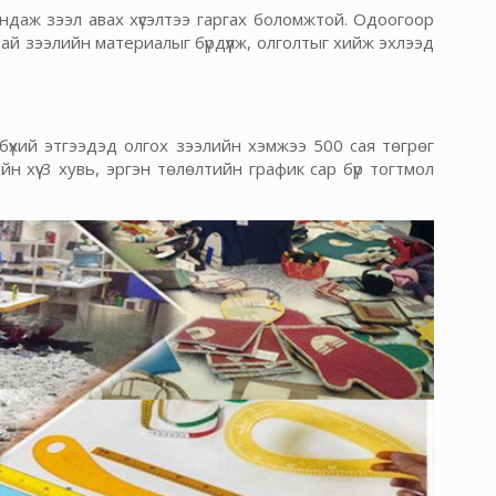
даж зээл авах хүсэлтээ гаргах боломжтой. Одоогоор
ай зээлийн материалыг бүрдүүлж, олголтыг хийж эхлээд
 бүхий этгээдэд олгох зээлийн хэмжээ 500 сая төгрөг
йн хүү 3 хувь, эргэн төлөлтийн график сар бүр тогтмол