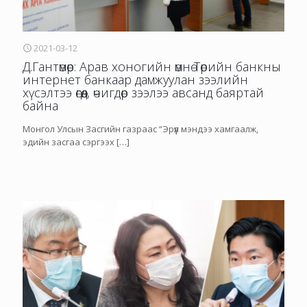
2021-03-12
Д.Гантөмөр: Арав хоногийн өмнө Төрийн банкны
интернет банкаар дамжуулан зээлийн
хүсэлтээ өгөөд, өчигдөр зээлээ авсанд баяртай
байна
Монгол Улсын Засгийн газраас “Эрүүл мэндээ хамгаалж,
эдийн засгаа сэргээх
[…]