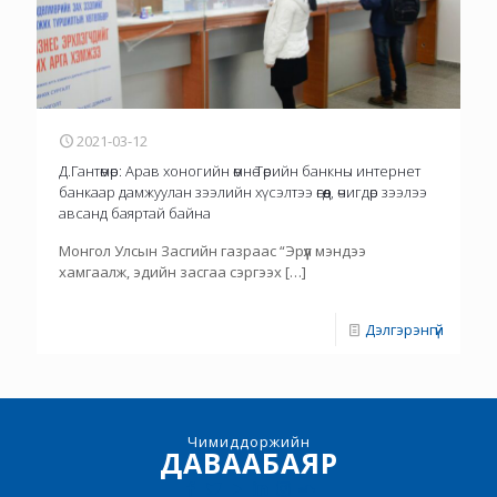
2021-03-12
Д.Гантөмөр: Арав хоногийн өмнө Төрийн банкны интернет
банкаар дамжуулан зээлийн хүсэлтээ өгөөд, өчигдөр зээлээ
авсанд баяртай байна
Монгол Улсын Засгийн газраас “Эрүүл мэндээ
хамгаалж, эдийн засгаа сэргээх
[…]
Дэлгэрэнгүй
Чимиддоржийн
ДАВААБАЯР