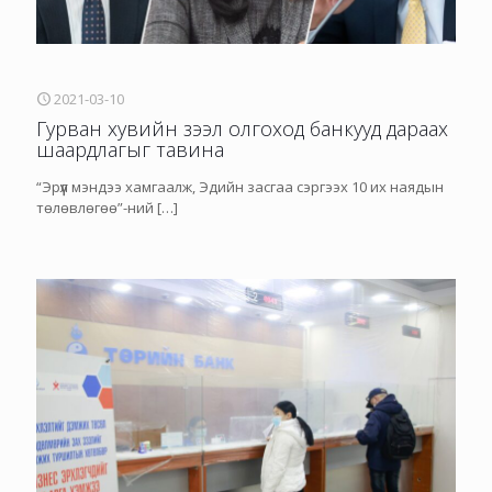
2021-03-10
​Гурван хувийн зээл олгоход банкууд дараах
шаардлагыг тавина
“Эрүүл мэндээ хамгаалж, Эдийн засгаа сэргээх 10 их наядын
төлөвлөгөө”-ний
[…]