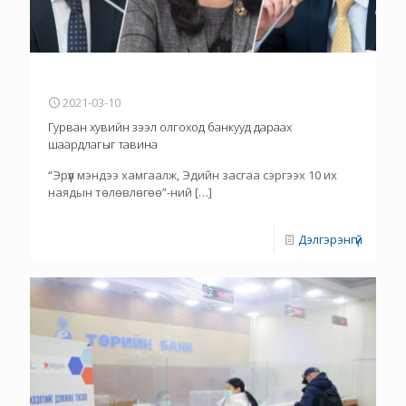
2021-03-10
​Гурван хувийн зээл олгоход банкууд дараах
шаардлагыг тавина
“Эрүүл мэндээ хамгаалж, Эдийн засгаа сэргээх 10 их
наядын төлөвлөгөө”-ний
[…]
Дэлгэрэнгүй