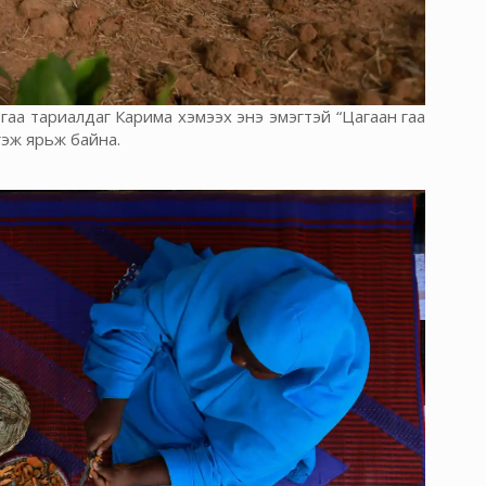
гаа тариалдаг Карима хэмээх энэ эмэгтэй “Цагаан гаа
гэж ярьж байна.