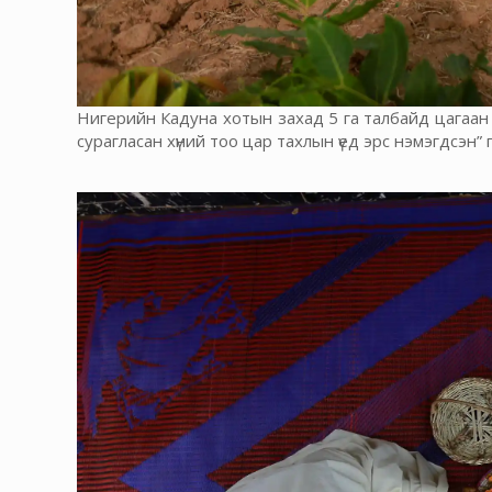
Нигерийн Кадуна хотын захад 5 га талбайд цагаан 
сурагласан хүний тоо цар тахлын үед эрс нэмэгдсэн” 