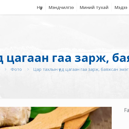
Нүүр
Мэндчилгээ
Миний тухай
Мэдээ
д цагаан гаа зарж, б
Фото
Цар тахлын үед цагаан гаа зарж, баяжсан эмэ
F