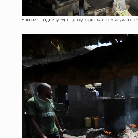
Байшин төдийгүй бүтээгдэхүүн хадгалах том агуулах ч 