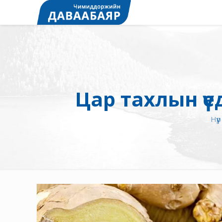
Цар тахлын үе
Нүүр