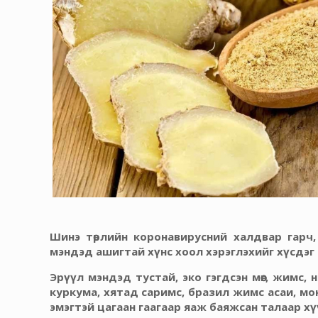
Шинэ төрлийн коронавирусний халдвар гарч,
мэндэд ашигтай хүнс хоол хэрэглэхийг хүсдэг 
Эрүүл мэндэд тустай, эко гэгдсэн мөөг, жимс,
куркума, хятад саримс, бразил жимс асаи, мон
эмэгтэй цагаан гаагаар яаж баяжсан талаар хү