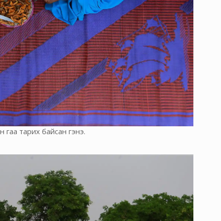
н гаа тарих байсан гэнэ.