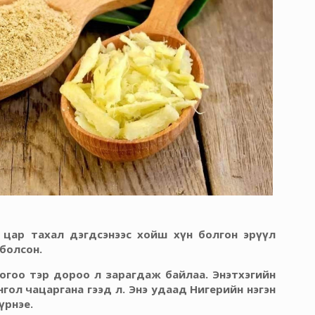
 цар тахал дэгдсэнээс хойш хүн болгон эрүүл
болсон.
 ногоо тэр дороо л зарагдаж байлаа. Энэтхэгийн
гол чацаргана гээд л. Энэ удаад Нигерийн нэгэн
үрнэе.