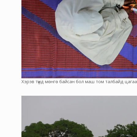
Хэрэв түүнд мөнгө байсан бол маш том талбайд цагаа