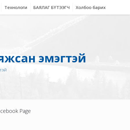
Технологи
БАЯЛАГ БҮТЭЭГЧ
Холбоо барих
аяжсан эмэгтэй
гтэй
acebook Page