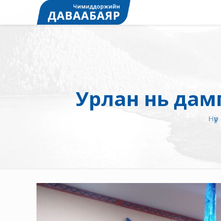
Урлан нь дамп
Нүүр