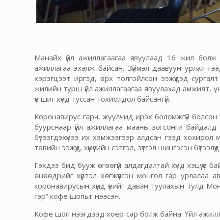
Манайх үйл ажиллагаагаа явуулаад 16 жил болж 
ажиллагаа эхэлж байсан. Зүймэл даавуун урлал гэ
хэрэгцээт иргэд, өрх толгойлсон ээжүүдэд сургал
жилийн турш үйл ажиллагаагаа явуулахад амжилт, у
үе шиг хүнд туссан тохиолдол байсангүй.
Коронавирус гарч, жуулчид ирэх боломжгүй болсон 
буурснаар үйл ажиллагаа маань зогсонги байдалд х
бүтээгдэхүүнээ их хэмжээгээр алдсан гээд хохирол
төвийн ээжүүд, хүмүүсийн сэтгэл, зүтгэл шингэсэн бүтээлүү
Гэхдээ бид бууж өгөөгүй алдагдалтай хүнд хэцүү үе б
өнөөдрийг хүртэл хөгжүүлсэн монгол гар урлалаа а
коронавирусын хүнд үеийг даван туулахын тулд Мон
гэр” кофе шопыг нээсэн.
Кофе шоп нээгдээд хоёр сар болж байна. Үйл ажил