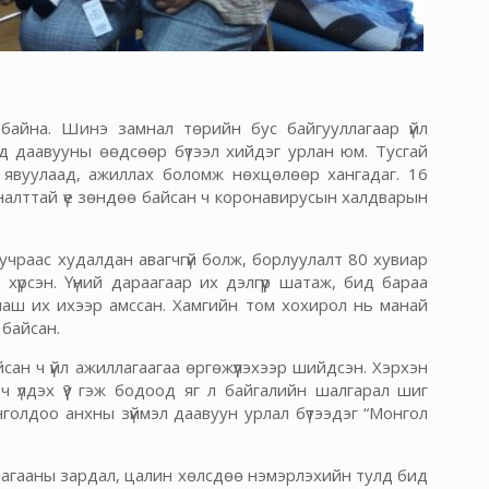
байна. Шинэ замнал төрийн бус байгууллагаар үйл
эд даавууны өөдсөөр бүтээл хийдэг урлан юм. Тусгай
т явуулаад, ажиллах боломж нөхцөлөөр хангадаг. 16
налттай үе зөндөө байсан ч коронавирусын халдварын
учраас худалдан авагчгүй болж, борлуулалт 80 хувиар
үрсэн. Үүний дараагаар их дэлгүүр шатаж, бид бараа
 маш их ихээр амссан. Хамгийн том хохирол нь манай
д байсан.
айсан ч үйл ажиллагаагаа өргөжүүлэхээр шийдсэн. Хэрхэн
вч үлдэх үү? гэж бодоод яг л байгалийн шалгарал шиг
голдоо анхны зүймэл даавуун урлал бүтээдэг “Монгол
лагааны зардал, цалин хөлсдөө нэмэрлэхийн тулд бид