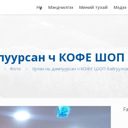
Нүүр
Мэндчилгээ
Миний тухай
Мэдээ
уурсан ч КОФЕ ШОП б
Фото
Урлан нь дампуурсан ч КОФЕ ШОП байгуулсан 
F