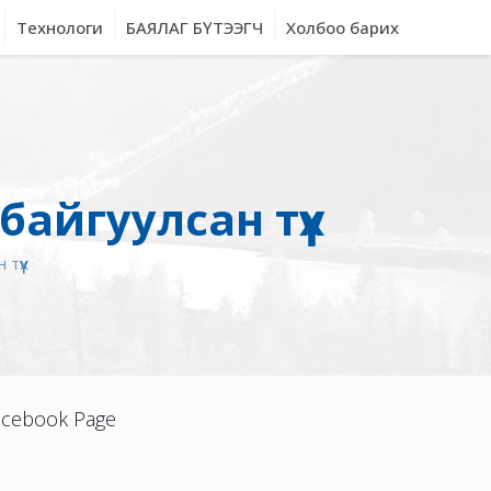
Технологи
БАЯЛАГ БҮТЭЭГЧ
Холбоо барих
айгуулсан түүх
түүх
acebook Page