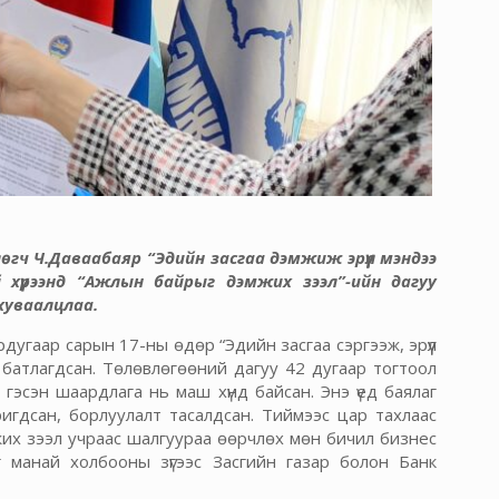
өгч Ч.Даваабаяр “Эдийн засгаа дэмжиж эрүүл мэндээ
 хүрээнд “Ажлын байрыг дэмжих зээл”-ийн дагуу
 хуваалцлаа.
угаар сарын 17-ны өдөр “Эдийн засгаа сэргээж, эрүүл
батлагдсан. Төлөвлөгөөний дагуу 42 дугаар тогтоол
гэсэн шаардлага нь маш хүнд байсан. Энэ үед баялаг
игдсан, борлуулалт тасалдсан. Тиймээс цар тахлаас
жих зээл учраас шалгуураа өөрчлөх мөн бичил бизнес
 манай холбооны зүгээс Засгийн газар болон Банк