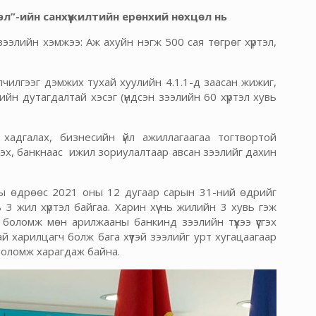
”-ийн санхүүжилтийн ерөнхий нөхцөл нь
 зээлийн хэмжээ: Аж ахуйн нэгж 500 сая төгрөг хүртэл,
лчилгээг дэмжих тухай хуулийн 4.1.1-д заасан жижиг,
ийн дутагдалтай хэсэг (үндсэн зээлийн 60 хүртэл хувь
хадгалах, бизнесийн үйл ажиллагаагаа тогтвортой
лэх, банкнаас ижил зориулалтаар авсан зээлийг дахин
ны өдрөөс 2021 оны 12 дугаар сарын 31-ний өдрийг
 3 жил хүртэл байгаа. Харин хүү нь жилийн 3 хувь гэж
 боломж мөн арилжааны банкинд зээлийн түүхээ үүсгэх
харилцагч болж бага хүүтэй зээлийг урт хугацаагаар
 боломж харагдаж байна.