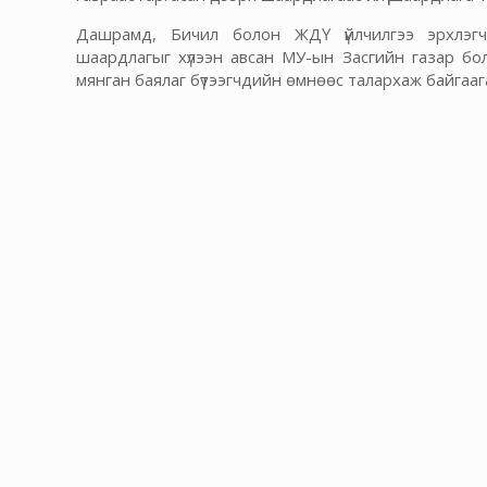
Дашрамд, Бичил болон ЖДҮ үйлчилгээ эрхлэг
шаардлагыг хүлээн авсан МУ-ын Засгийн газар бол
мянган баялаг бүтээгчдийн өмнөөс талархаж байгааг