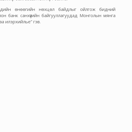
чдийн өнөөгийн нөхцөл байдлыг ойлгож бидний
он банк санхүүгийн байгууллагуудад Монголын мянга
аа илэрхийлье” гэв.