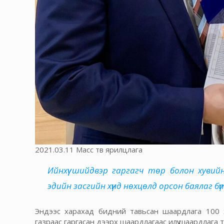
2021.03.11 Масс тв ярилцлага
Ийнхүү шийдвэр гаргагч төр болон хуви
эдийн засгийн хүнд нөхцөлд орсон баялаг 
Эндээс харахад бидний тавьсан шаардлага 100 
газраас гаргасан дээрх шаардлагаас илүү шаардлага та