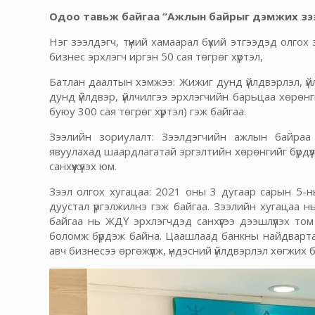
Одоо тавьж байгаа “Ажлын байрыг дэмжих зээл
Нэг зээлдэгч, түүний хамаарал бүхий этгээдэд олгох
бизнес эрхлэгч иргэн 50 сая төгрөг хүртэл,
Батлан даалтын хэмжээ: Жижиг дунд үйлдвэрлэл, үй
дунд үйлдвэр, үйлчилгээ эрхлэгчийн барьцаа хөрөнг
буюу 300 сая төгрөг хүртэл) гэж байгаа.
Зээлийн зориулалт: Зээлдэгчийн ажлын байраа 
явуулахад шаардлагатай эргэлтийн хөрөнгийг бүрдүү
санхүүжүүлэх юм.
Зээл олгох хугацаа: 2021 оны 3 дугаар сарын 5-
дуустал үргэлжилнэ гэж байгаа. Зээлийн хугацаа нь
байгаа нь ЖДҮ эрхлэгчдэд санхүүгээ дээшлүүлэх том
боломж бүрдэж байна. Цаашлаад банкны найдвартай 
авч бизнесээ өргөжүүлж, үндэсний үйлдвэрлэл хөгжих