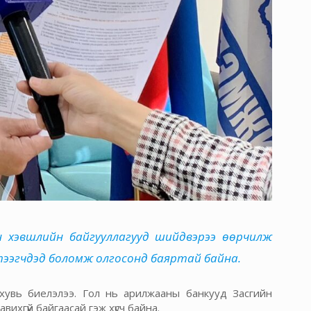
йн хэвшлийн байгууллагууд шийдвэрээ өөрчилж
бүтээгчдэд боломж олгосонд баяртай байна.
хувь биелэлээ. Гол нь арилжааны банкууд Засгийн
вихгүй байгаасай гэж хүсч байна.