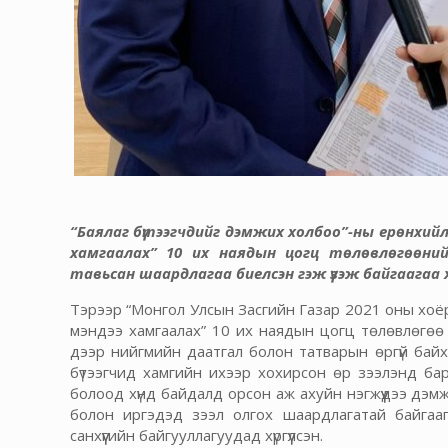
“Баялаг бүтээгчдийг дэмжих холбоо”-ны ерөнхийл
хамгаалах” 10 их наядын цогц төлөвлөгөөний
тавьсан шаардлагаа биелсэн гэж үзэж байгаагаа
Тэрээр “Монгол Улсын Засгийн Газар 2021 оны хоёрд
мэндээ хамгаалах” 10 их наядын цогц төлөвлөгөө 
дээр нийгмийн даатгал болон татварын өргүй байх 
бүтээгчид хамгийн ихээр хохирсон өр зээлэнд бар
болоод хүнд байдалд орсон аж ахуйн нэгжүүдээ дэм
болон иргэдэд зээл олгох шаардлагатай байгааг
санхүүгийн байгууллагуудад хүргүүлсэн.