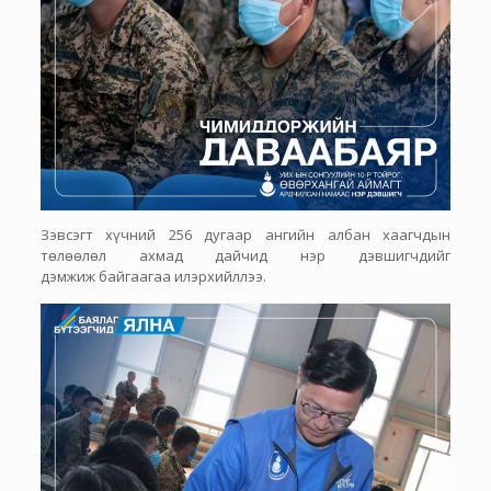
Зэвсэгт хүчний 256 дугаар ангийн албан хаагчдын
төлөөлөл ахмад дайчид нэр дэвшигчдийг
дэмжиж байгаагаа илэрхийллээ.