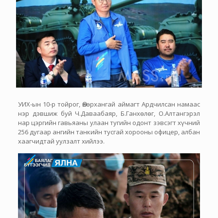
УИХ-ын 10-р тойрог, Өвөрхангай аймагт Ардчилсан намаас
нэр дэвшиж буй Ч.Даваабаяр, Б.Ганхөлөг, О.Алтангэрэл
нар цэргийн гавьяаны улаан тугийн одонт зэвсэгт хүчний
256 дугаар ангийн танкийн тусгай хорооны офицер, албан
хаагчидтай уулзалт хийлээ.