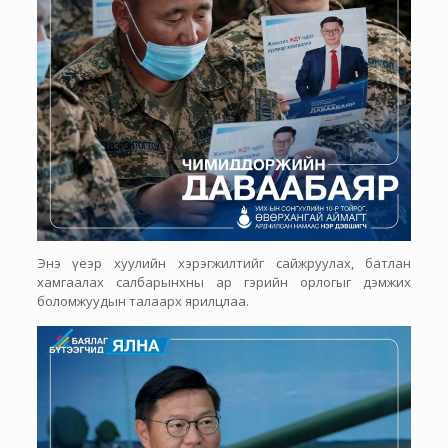
Энэ үеэр хуулийн хэрэгжилтийг сайжруулах, батлан
хамгаалах салбарынхны ар гэрийн орлогыг дэмжих
боломжуудын талаарх ярилцлаа.