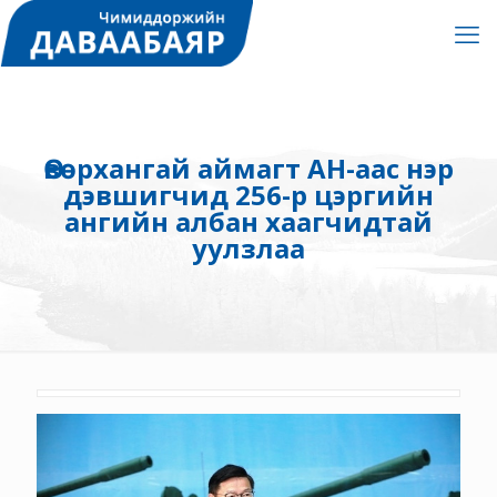
Өвөрхангай аймагт АН-аас нэр
дэвшигчид 256-р цэргийн
ангийн албан хаагчидтай
уулзлаа